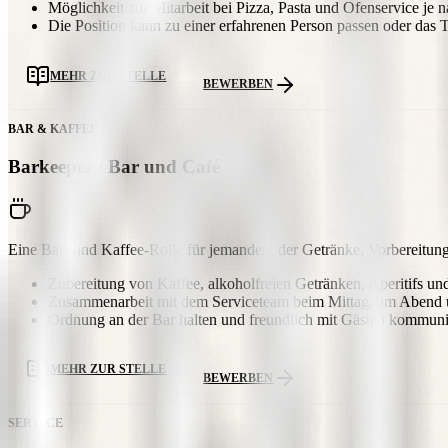
Möglichkeit zur Mitarbeit bei Pizza, Pasta und Ofenservice je 
Die Position kann zu einer erfahrenen Person passen oder das
MEHR ZUR STELLE
BEWERBEN
BAR & KAFFEE
Barkeeper / Bar und Café
Eine Bar- und Kaffee-Rolle für jemanden, der Getränke, Vorbereitung
Zubereitung von Kaffee, alkoholfreien Getränken, Aperitifs un
Zusammenarbeit mit dem Serviceteam beim Mittag, am Abend u
Ordnung an der Bar halten und freundlich mit Gästen kommuni
MEHR ZUR STELLE
BEWERBEN
SERVICE