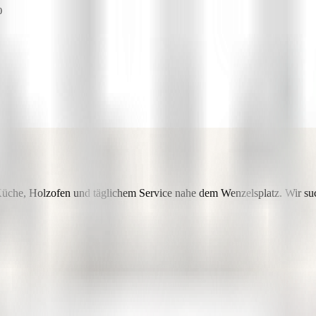
0
er Küche, Holzofen und täglichem Service nahe dem Wenzelsplatz. Wir s