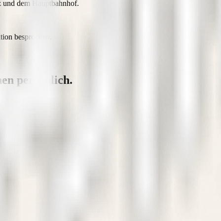
atz und dem Hauptbahnhof.
ition besprochen.
en persönlich.