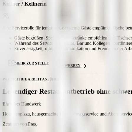
Kellner / Kellnerin
Eine Servicerolle für jemanden, der gerne Gäste empfängt, Tische b
Gäste begrüßen, Speisen und Getränke empfehlen und Tischserv
Während des Service mit Küche, Bar und Kollegen koordiniere
Zuverlässigkeit, ruhige Kommunikation und Freude an der Arbe
MEHR ZUR STELLE
BEWERBEN
WIE SICH DIE ARBEIT ANFÜHLT
Lebendiger Restaurantbetrieb ohne schwe
Ehrliches Handwerk
Holzofenpizza, hausgemachte Pasta, Mittagsservice und Abendservic
Zentrum von Prag