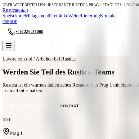
ÜBER WOLT BESTELLEN / RISTORANTE RUSTICA PRAG 1 / TÄGLICH 11:00-22:0
Rustica
Praha 1
Speisekarte
Mittagsmenü
Getränke
Weine
Lieferung
Kontakt
CS
EN
DE
+420 224 234 868
WOLT
Lavora con noi / Arbeiten bei Rustica
Werden Sie Teil des Rustica-Teams
Rustica ist ein warmes italienisches Restaurant in Prag 1 mit eigen
Teamarbeit schätzen.
OFFENE STELLEN
KONTAKT
ORT
Prag 1