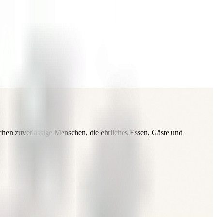
uchen zuverlässige Menschen, die ehrliches Essen, Gäste und