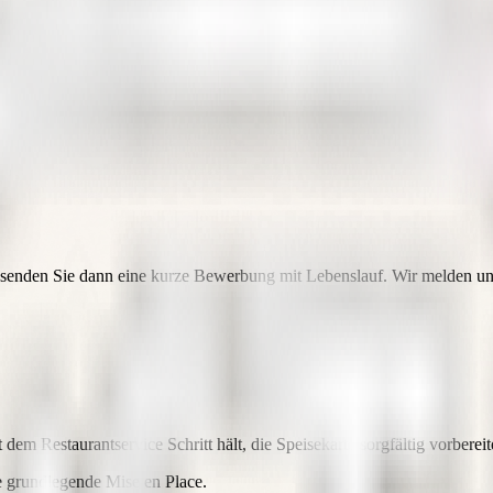
 senden Sie dann eine kurze Bewerbung mit Lebenslauf. Wir melden uns
dem Restaurantservice Schritt hält, die Speisekarte sorgfältig vorberei
ie grundlegende Mise en Place.