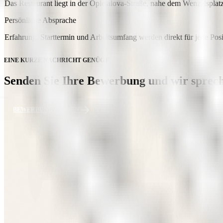
Das Restaurant liegt in der Opletalova-Straße, nahe dem Wenzelspl
Persönliche Absprache
Erfahrung, Starttermin und Arbeitsumfang werden direkt für jede Pos
EINE KURZE NACHRICHT GENÜGT
Senden Sie Ihre Bewerbung und wir sprech
BEWERBUNG SENDEN