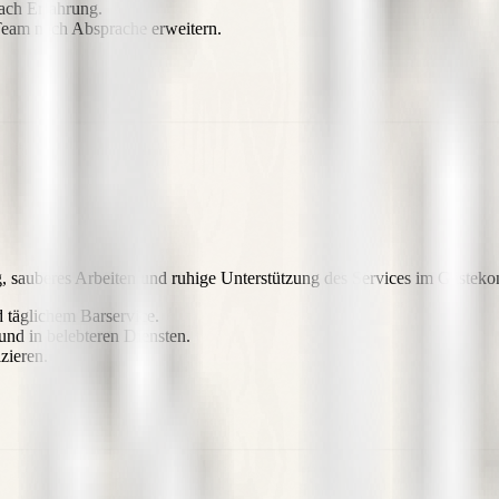
nach Erfahrung.
 Team nach Absprache erweitern.
, sauberes Arbeiten und ruhige Unterstützung des Services im Gästekon
d täglichem Barservice.
nd in belebteren Diensten.
zieren.