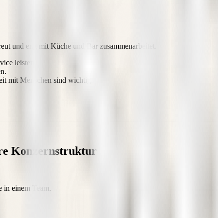
etreut und eng mit Küche und Bar zusammenarbeitet.
ice leisten.
n.
it mit Menschen sind wichtig.
re Konzernstruktur
e in einem Team.