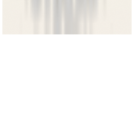
Rustica
Ristorante · Praha 1
Traditionelle norditalienische Küche im Herzen von Prag seit 2000.