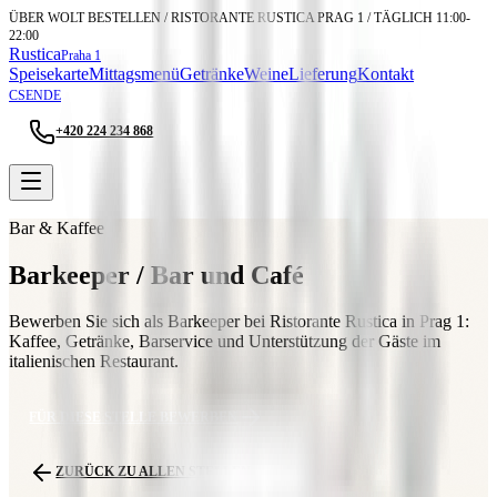
ÜBER WOLT BESTELLEN / RISTORANTE RUSTICA PRAG 1 / TÄGLICH 11:00-
22:00
Rustica
Praha 1
Speisekarte
Mittagsmenü
Getränke
Weine
Lieferung
Kontakt
CS
EN
DE
+420 224 234 868
WOLT
Bar & Kaffee
Barkeeper / Bar und Café
Bewerben Sie sich als Barkeeper bei Ristorante Rustica in Prag 1:
Kaffee, Getränke, Barservice und Unterstützung der Gäste im
italienischen Restaurant.
FÜR DIESE STELLE BEWERBEN
ZURÜCK ZU ALLEN STELLEN