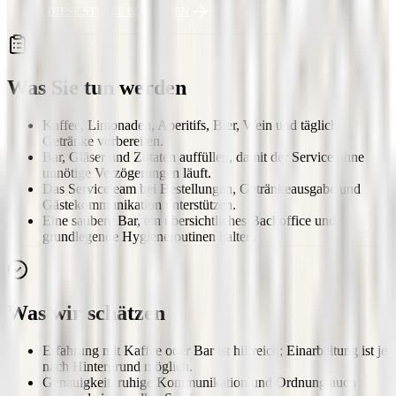
FÜR DIESE STELLE BEWERBEN
Was Sie tun werden
Kaffee, Limonaden, Aperitifs, Bier, Wein und tägliche
Getränke vorbereiten.
Bar, Gläser und Zutaten auffüllen, damit der Service ohne
unnötige Verzögerungen läuft.
Das Serviceteam bei Bestellungen, Getränkeausgabe und
Gästekommunikation unterstützen.
Eine saubere Bar, ein übersichtliches Backoffice und
grundlegende Hygieneroutinen halten.
Was wir schätzen
Erfahrung mit Kaffee oder Bar ist hilfreich; Einarbeitung ist je
nach Hintergrund möglich.
Genauigkeit, ruhige Kommunikation und Ordnung auch