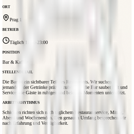
ORT
Prag 1
BETRIEB
Täglich 11:00-23:00
POSITION
Bar & Kaffee
STELLENDETAIL
Die Bar ist ein sichtbarer Teil des Restaurants. Wir suchen
jemanden, der Getränke präzise zubereitet, die Bar sauber hält und
Service wie Gäste in ruhigen und belebten Momenten unterstützt.
ARBEITSRHYTHMUS
Schichten richten sich nach täglichem Restaurantservice, Mittag,
Abend und Wochenenden. Den genauen Umfang besprechen wir
nach Erfahrung und Verfügbarkeit.