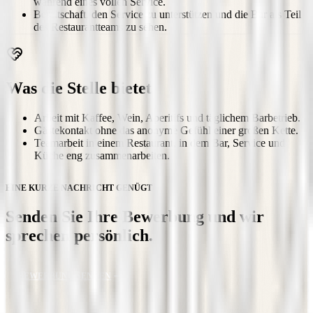
während eines vollen Service.
Bereitschaft, den Service zu unterstützen und die Bar als Teil
des Restaurantteams zu sehen.
Was die Stelle bietet
Arbeit mit Kaffee, Wein, Aperitifs und täglichem Barbetrieb.
Gästekontakt ohne das anonyme Gefühl einer großen Kette.
Teamarbeit in einem Restaurant, in dem Bar, Service und
Küche eng zusammenarbeiten.
EINE KURZE NACHRICHT GENÜGT
Senden Sie Ihre Bewerbung und wir
sprechen persönlich.
BEWERBUNG SENDEN